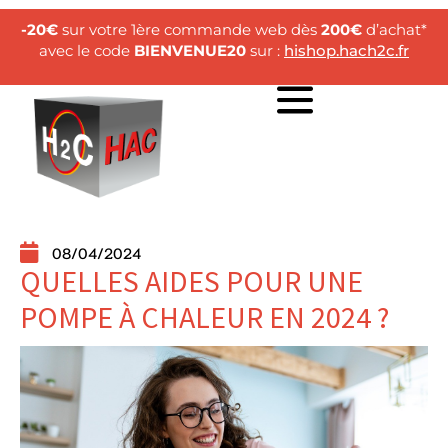
-20€
sur votre 1ère commande web dès
200€
d’achat*
avec le code
BIENVENUE20
sur :
hishop.hach2c.fr
08/04/2024
QUELLES AIDES POUR UNE
POMPE À CHALEUR EN 2024 ?