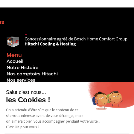
us
Menu
Accueil
Notre Histoire
Nos comptoirs Hitachi
Nos services
Formez-vous
Notre RSE
Vos réalisations
SAV
Devenir client ?
Contact