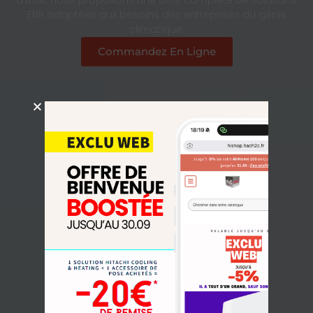
ENR adaptées aux besoins des entreprises du génie
climatique.
Commandez En Ligne