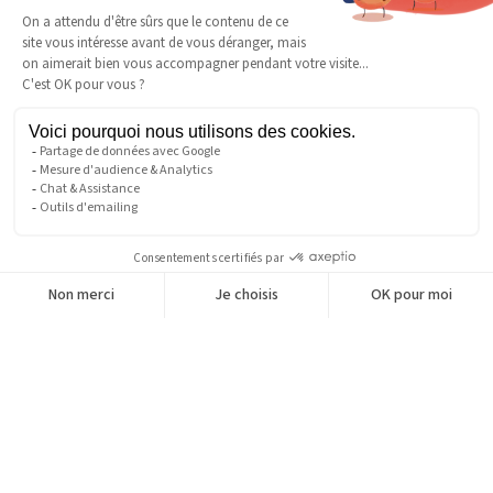
+ de 
3 000
Clients Actifs En 2025
26 000
m²
De Surface De Stockage
500 000
Produits En Stock
90
 Millions 
Chiffre D'affaires En 2025