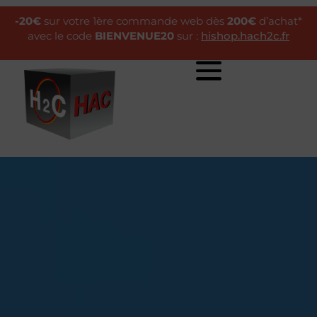
-20€
sur votre 1ère commande web dès
200€
d’achat*
avec le code
BIENVENUE20
sur :
hishop.hach2c.fr