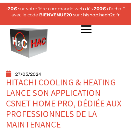
-20€
sur votre 1ère commande web dès
200€
d’achat*
avec le code
BIENVENUE20
sur :
hishop.hach2c.fr
27/05/2024
HITACHI COOLING & HEATING
LANCE SON APPLICATION
CSNET HOME PRO, DÉDIÉE AUX
PROFESSIONNELS DE LA
MAINTENANCE