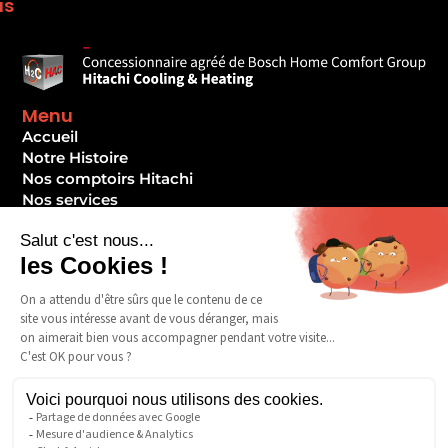
us
Menu
Accueil
Notre Histoire
Nos comptoirs Hitachi
Nos services
Formez-vous
Notre RSE
Vos réalisations
SAV
Devenir client ?
Contact