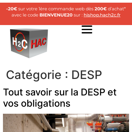
-20€
sur votre 1ère commande web dès
200€
d’achat*
avec le code
BIENVENUE20
sur :
hishop.hach2c.fr
Catégorie :
DESP
Tout savoir sur la DESP et
vos obligations