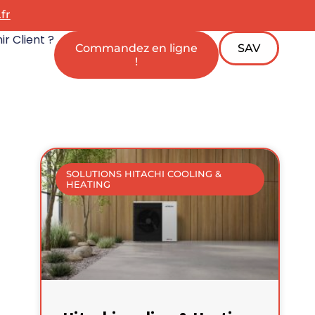
fr
r Client ?
Commandez en ligne
SAV
!
SOLUTIONS HITACHI COOLING &
HEATING