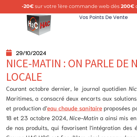
-20€
sur votre 1ère commande web dès
200€
d
Vos Points De Vente
29/10/2024
NICE-MATIN : ON PARLE DE
LOCALE
Courant octobre dernier, le journal quotidien
Ni
Maritimes, a consacré deux encarts aux solution
et production d’
eau chaude sanitaire
proposées p
18 et 23 octobre 2024,
Nice-Matin
a ainsi mis en
de nos produits, qui favorisent l’intégration des 