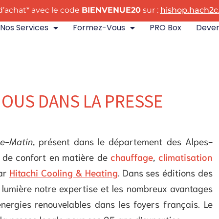
’achat* avec le code
BIENVENUE20
sur :
hishop.hach2c.
Nos Services
Formez-Vous
PRO Box
Deveni
 NOUS DANS LA PRESSE
ce-Matin
, présent dans le département des Alpes-
s de confort en matière de
chauffage
,
climatisation
ar
Hitachi Cooling & Heating
. Dans ses éditions des
 lumière notre expertise et les nombreux avantages
énergies renouvelables dans les foyers français. Le