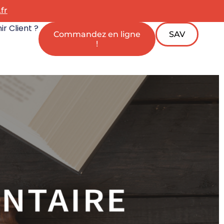
fr
r Client ?
Commandez en ligne
SAV
!