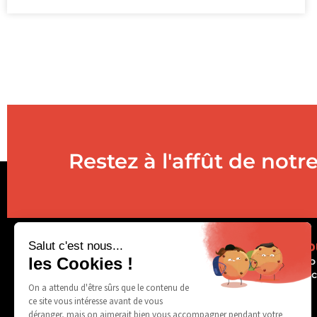
Restez à l'affût de notre
Vous souhaitez nous rejoindre
Déco
?
La Pro
Nos ac
Nous rejoindre