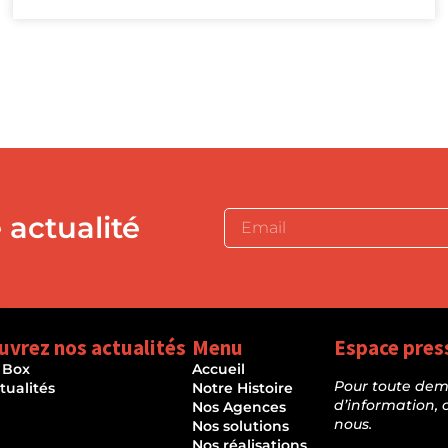
 actualité
uvrez nos actualités
Menu
Espace pres
 Box
Accueil
Pour toute de
tualités
Notre Histoire
d’information, 
Nos Agences
nous.
Nos solutions
Nos réalisations