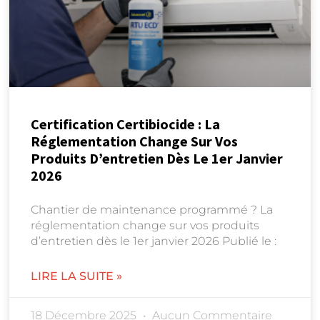
Certification Certibiocide : La
Réglementation Change Sur Vos
Produits D’entretien Dès Le 1er Janvier
2026
Chantier de maintenance programmé ? La
réglementation change sur vos produits
d’entretien dès le 1er janvier 2026 Publié le :
LIRE LA SUITE »
18 Décembre 2025
Aucun Commentaire