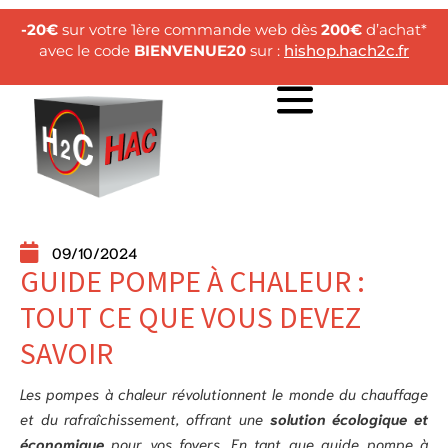
-20€
sur votre 1ère commande web dès
200€
d’achat*
avec le code
BIENVENUE20
sur :
hishop.hach2c.fr
09/10/2024
GUIDE POMPE À CHALEUR :
TOUT CE QUE VOUS DEVEZ
SAVOIR
Les pompes à chaleur révolutionnent le monde du chauffage
et du rafraîchissement, offrant une
solution écologique et
économique
pour vos foyers. En tant que guide pompe à