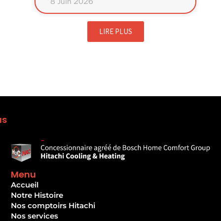
8 Juin 2026
LIRE PLUS
us
Menu
Accueil
Notre Histoire
Nos comptoirs Hitachi
Nos services