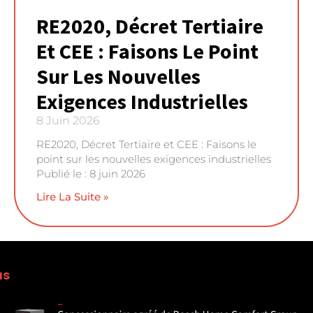
RE2020, Décret Tertiaire
Et CEE : Faisons Le Point
Sur Les Nouvelles
Exigences Industrielles
8 Juin 2026
RE2020, Décret Tertiaire et CEE : Faisons le
point sur les nouvelles exigences industrielles
Publié le : 8 juin 2026
Lire La Suite »
us