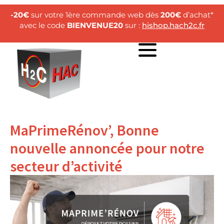
-20€
sur votre 1ère commande web dès
200€
d’achat*
avec le code
BIENVENUE20
sur :
hishop.hach2c.fr
MaPrimeRénov’, Bonne
nouvelle annoncée pour notre
secteur d’activité